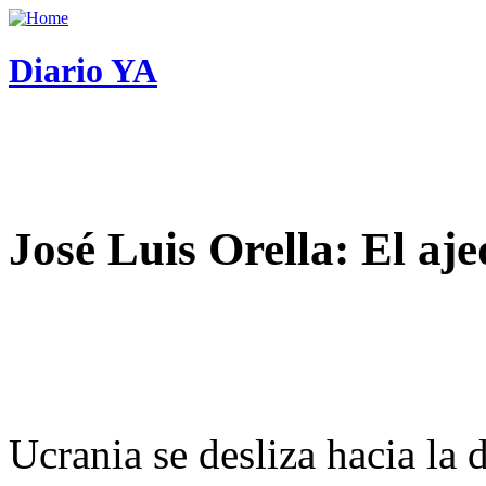
Diario YA
José Luis Orella: El aj
Ucrania se desliza hacia la 