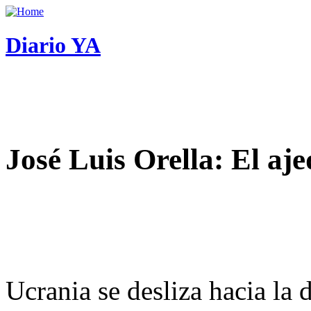
Diario YA
José Luis Orella: El aj
Ucrania se desliza hacia la 