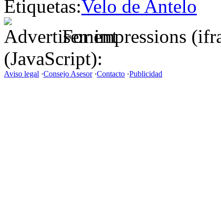
Etiquetas:
Velo de Antelo
For impressions (if
(JavaScript):
Aviso legal
·
Consejo Asesor
·
Contacto
·
Publicidad