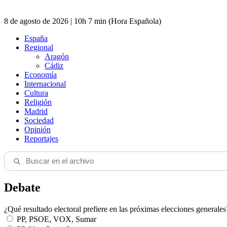
8 de agosto de 2026 | 10h 7 min (Hora Española)
España
Regional
Aragón
Cádiz
Economía
Internacional
Cultura
Religión
Madrid
Sociedad
Opinión
Reportajes
Debate
¿Qué resultado electoral prefiere en las próximas elecciones generales
PP, PSOE, VOX, Sumar