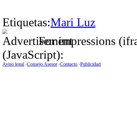
Etiquetas:
Mari Luz
For impressions (if
(JavaScript):
Aviso legal
·
Consejo Asesor
·
Contacto
·
Publicidad