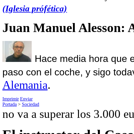
(Iglesia prófética)
Juan Manuel Alesson: 
Hace media hora que el
paso con el coche, y sigo toda
Alemania
.
Imprimir
Enviar
Portada
>
Sociedad
no va a superar los 3.000 e