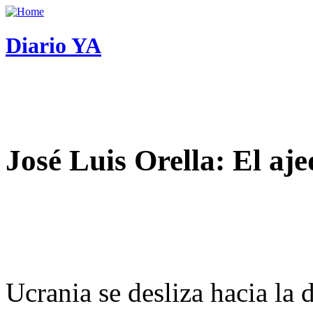
Diario YA
José Luis Orella: El aj
Ucrania se desliza hacia la 