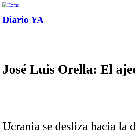
Diario YA
José Luis Orella: El aj
Ucrania se desliza hacia la 