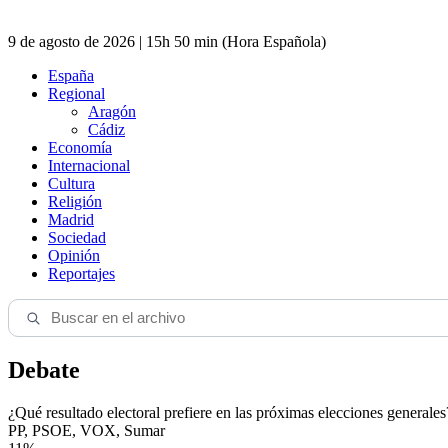
9 de agosto de 2026 | 15h 50 min (Hora Española)
España
Regional
Aragón
Cádiz
Economía
Internacional
Cultura
Religión
Madrid
Sociedad
Opinión
Reportajes
Debate
¿Qué resultado electoral prefiere en las próximas elecciones generales
PP, PSOE, VOX, Sumar