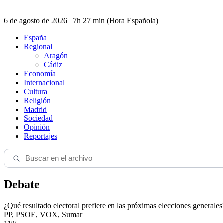
6 de agosto de 2026 | 7h 27 min (Hora Española)
España
Regional
Aragón
Cádiz
Economía
Internacional
Cultura
Religión
Madrid
Sociedad
Opinión
Reportajes
Debate
¿Qué resultado electoral prefiere en las próximas elecciones generales
PP, PSOE, VOX, Sumar