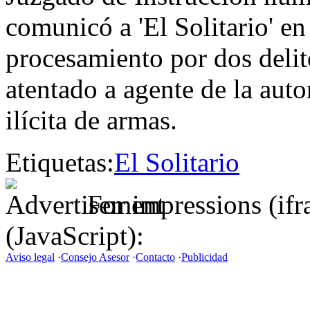
comunicó a 'El Solitario' e
procesamiento por dos delito
atentado a agente de la auto
ilícita de armas.
Etiquetas:
El Solitario
For impressions (if
(JavaScript):
Aviso legal
·
Consejo Asesor
·
Contacto
·
Publicidad