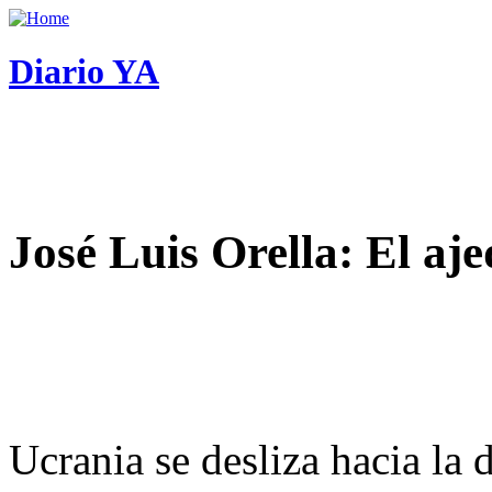
Diario YA
José Luis Orella: El aj
Ucrania se desliza hacia la 