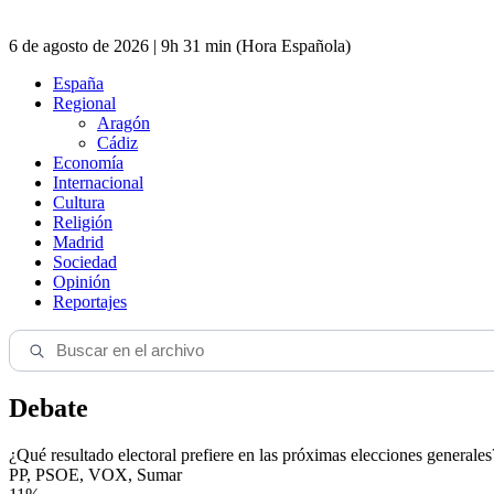
6 de agosto de 2026 | 9h 31 min (Hora Española)
España
Regional
Aragón
Cádiz
Economía
Internacional
Cultura
Religión
Madrid
Sociedad
Opinión
Reportajes
Debate
¿Qué resultado electoral prefiere en las próximas elecciones generales
PP, PSOE, VOX, Sumar