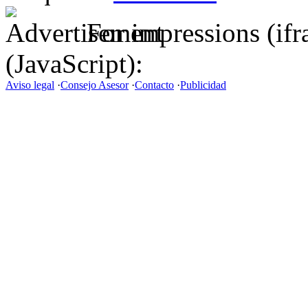
For impressions (if
(JavaScript):
Aviso legal
·
Consejo Asesor
·
Contacto
·
Publicidad