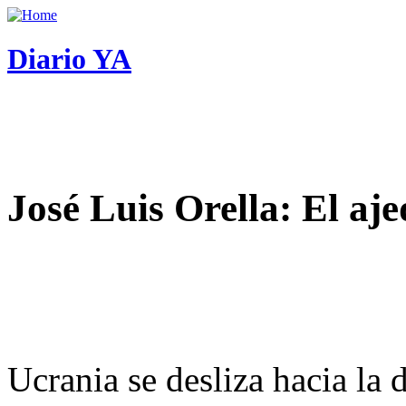
Diario YA
José Luis Orella: El aj
Ucrania se desliza hacia la 