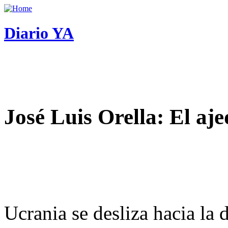
Diario YA
José Luis Orella: El aj
Ucrania se desliza hacia la 