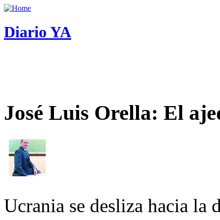
Diario YA
José Luis Orella: El aj
Ucrania se desliza hacia la 