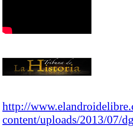
http://www.elandroidelibre
content/uploads/2013/07/dg