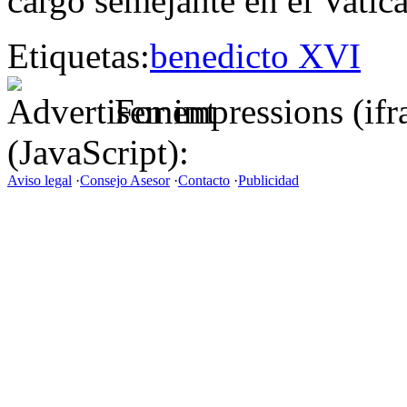
cargo semejante en el Vatic
Etiquetas:
benedicto XVI
For impressions (if
(JavaScript):
Aviso legal
·
Consejo Asesor
·
Contacto
·
Publicidad