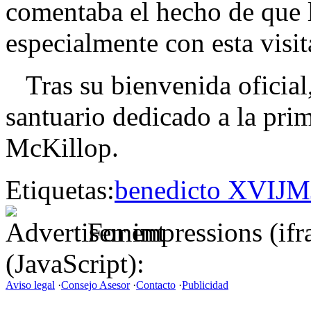
comentaba el hecho de que l
especialmente con esta visit
Tras su bienvenida oficial,
santuario dedicado a la pri
McKillop.
Etiquetas:
benedicto XVI
JM
For impressions (if
(JavaScript):
Aviso legal
·
Consejo Asesor
·
Contacto
·
Publicidad