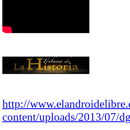
http://www.elandroidelibre
content/uploads/2013/07/dg