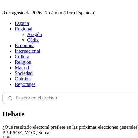
8 de agosto de 2026 | 7h 4 min (Hora Española)
España
Regional
Aragón
Cádiz
Economía
Internacional
Cultura
Religión
Madrid
Sociedad
Opinión
Reportajes
Debate
¿Qué resultado electoral prefiere en las próximas elecciones generales
PP, PSOE, VOX, Sumar