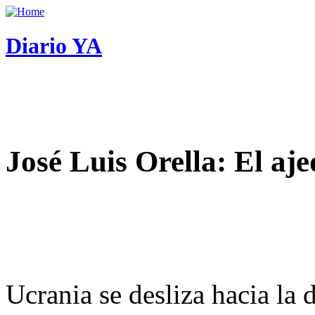
Diario YA
José Luis Orella: El aj
Ucrania se desliza hacia la 