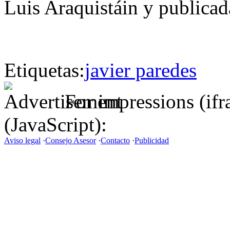
Luis Araquistáin y publicada
Etiquetas:
javier paredes
For impressions (if
(JavaScript):
Aviso legal
·
Consejo Asesor
·
Contacto
·
Publicidad