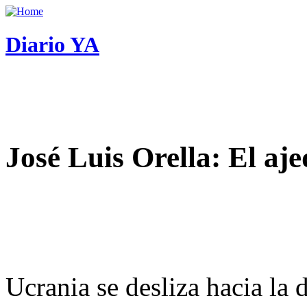
Diario YA
José Luis Orella: El aj
Ucrania se desliza hacia la 