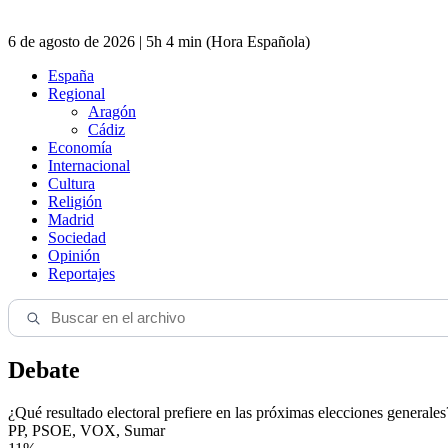
6 de agosto de 2026 | 5h 4 min (Hora Española)
España
Regional
Aragón
Cádiz
Economía
Internacional
Cultura
Religión
Madrid
Sociedad
Opinión
Reportajes
Debate
¿Qué resultado electoral prefiere en las próximas elecciones generales
PP, PSOE, VOX, Sumar