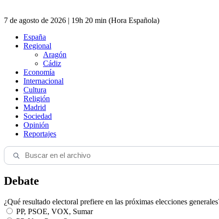
7 de agosto de 2026 | 19h 20 min (Hora Española)
España
Regional
Aragón
Cádiz
Economía
Internacional
Cultura
Religión
Madrid
Sociedad
Opinión
Reportajes
Debate
¿Qué resultado electoral prefiere en las próximas elecciones generales
PP, PSOE, VOX, Sumar