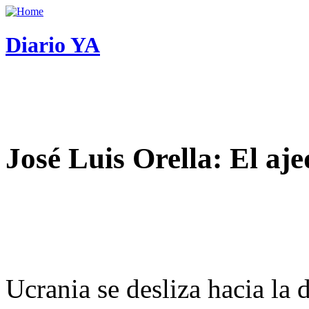
Diario YA
José Luis Orella: El aj
Ucrania se desliza hacia la 