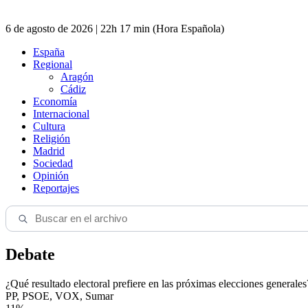
6 de agosto de 2026 | 22h 17 min (Hora Española)
España
Regional
Aragón
Cádiz
Economía
Internacional
Cultura
Religión
Madrid
Sociedad
Opinión
Reportajes
Debate
¿Qué resultado electoral prefiere en las próximas elecciones generales
PP, PSOE, VOX, Sumar