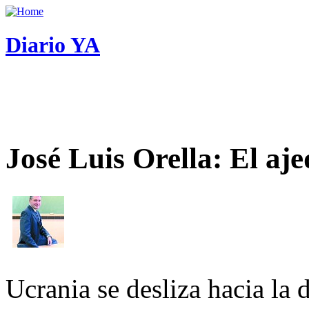
Diario YA
José Luis Orella: El aj
Ucrania se desliza hacia la 