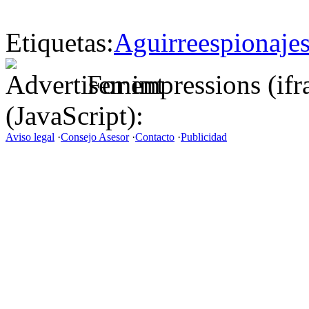
Etiquetas:
Aguirre
espionaje
For impressions (if
(JavaScript):
Aviso legal
·
Consejo Asesor
·
Contacto
·
Publicidad