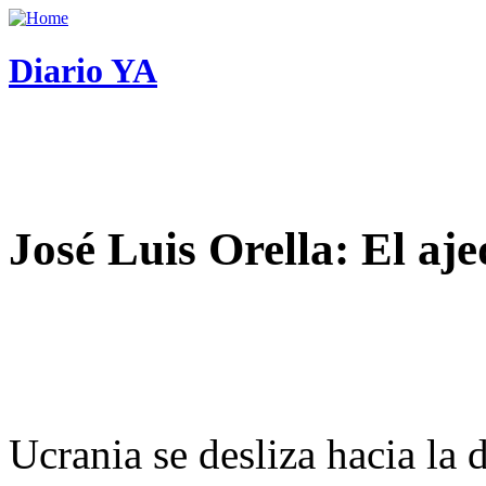
Diario YA
José Luis Orella: El aj
Ucrania se desliza hacia la 