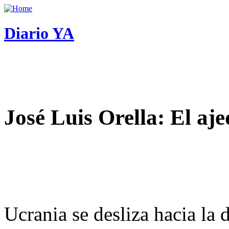
Diario YA
José Luis Orella: El aj
Ucrania se desliza hacia la 