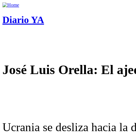
Diario YA
José Luis Orella: El aj
Ucrania se desliza hacia la 