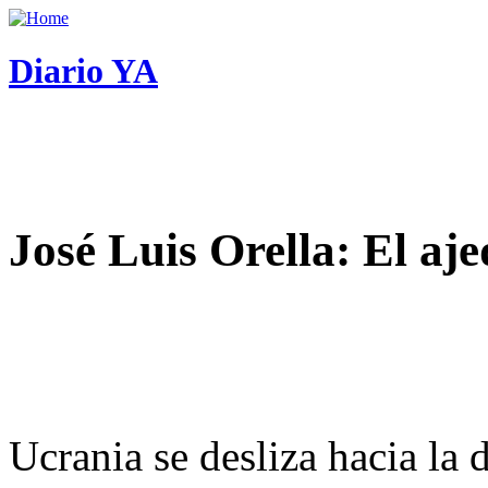
Diario YA
José Luis Orella: El aj
Ucrania se desliza hacia la 