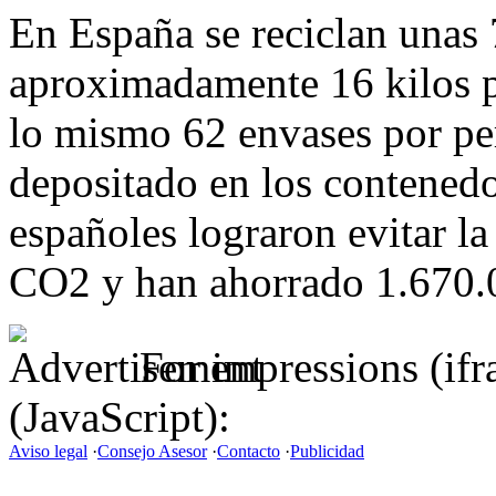
En España se reciclan unas 
aproximadamente 16 kilos po
lo mismo 62 envases por per
depositado en los contenedo
españoles lograron evitar l
CO2 y han ahorrado 1.670.
For impressions (if
(JavaScript):
Aviso legal
·
Consejo Asesor
·
Contacto
·
Publicidad