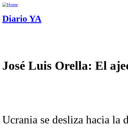
Diario YA
José Luis Orella: El aj
Ucrania se desliza hacia la 