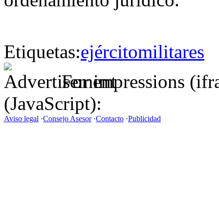
Etiquetas:
ejército
militares
For impressions (if
(JavaScript):
Aviso legal
·
Consejo Asesor
·
Contacto
·
Publicidad