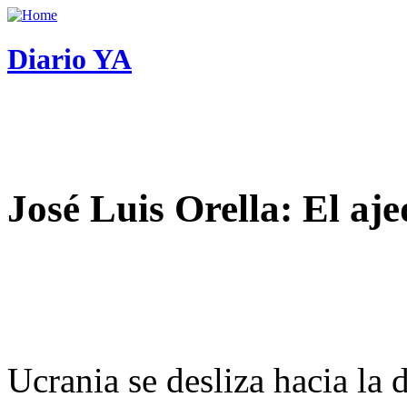
Diario YA
José Luis Orella: El aj
Ucrania se desliza hacia la 