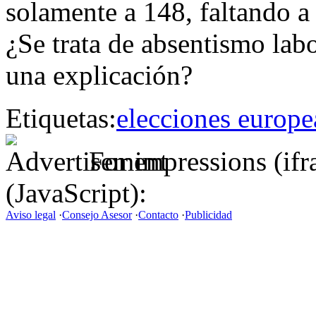
solamente a 148, faltando a
¿Se trata de absentismo lab
una explicación?
Etiquetas:
elecciones europe
For impressions (if
(JavaScript):
Aviso legal
·
Consejo Asesor
·
Contacto
·
Publicidad