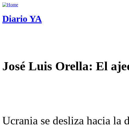
Diario YA
José Luis Orella: El aj
Ucrania se desliza hacia la 