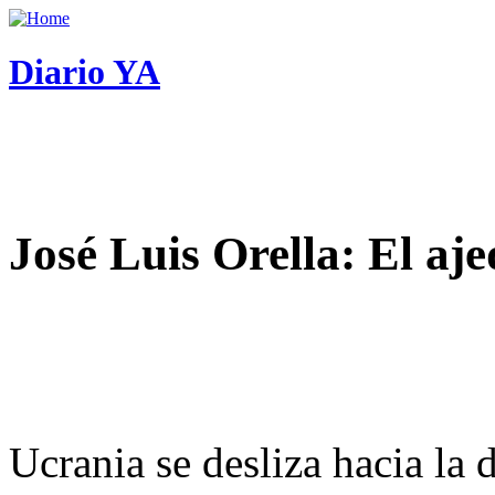
Diario YA
José Luis Orella: El aj
Ucrania se desliza hacia la 