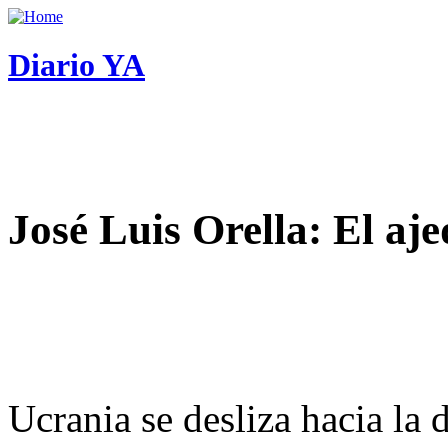
Diario YA
José Luis Orella: El aj
Ucrania se desliza hacia la 