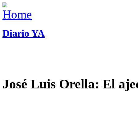
Diario YA
José Luis Orella: El aj