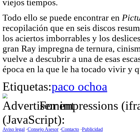
viejos tiempos.
Todo ello se puede encontrar en
Pict
recopilación que en seis discos resum
los aciertos imborrables y los deslic
gran Ray impregna de ternura, cinismo
vuelve a descubrir a una de esas esca
época en la que le ha tocado vivir y 
Etiquetas:
paco ochoa
For impressions (if
(JavaScript):
Aviso legal
·
Consejo Asesor
·
Contacto
·
Publicidad