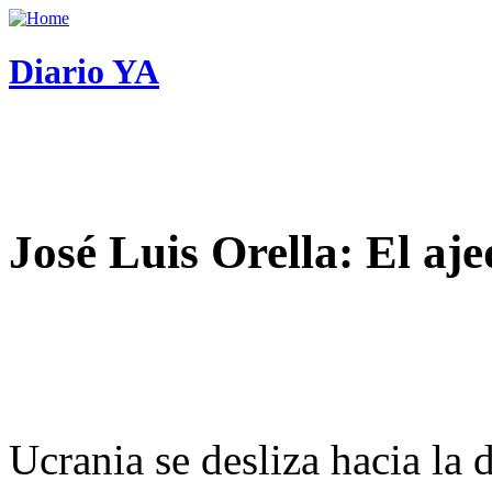
Diario YA
José Luis Orella: El aj
Ucrania se desliza hacia la 