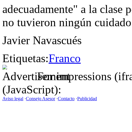
adecuadamente" a la clase po
no tuvieron ningún cuidado
Javier Navascués
Etiquetas:
Franco
For impressions (if
(JavaScript):
Aviso legal
·
Consejo Asesor
·
Contacto
·
Publicidad