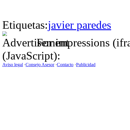
Etiquetas:
javier paredes
For impressions (if
(JavaScript):
Aviso legal
·
Consejo Asesor
·
Contacto
·
Publicidad