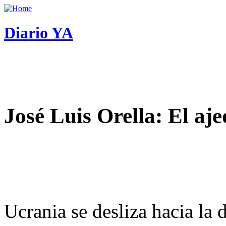
Diario YA
José Luis Orella: El aj
Ucrania se desliza hacia la 