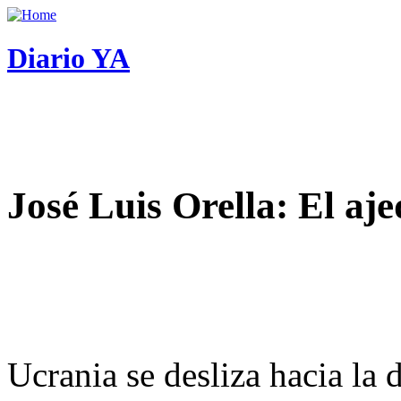
Diario YA
José Luis Orella: El aj
Ucrania se desliza hacia la 