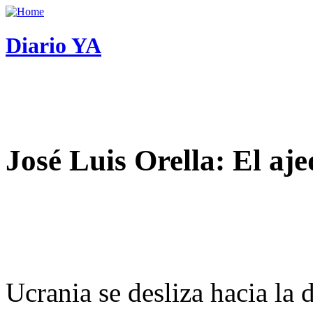
Diario YA
José Luis Orella: El aj
Ucrania se desliza hacia la 