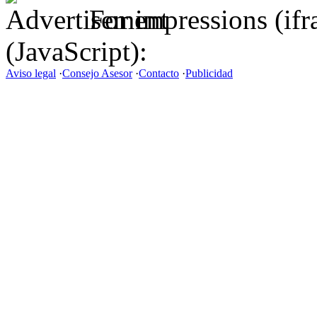
For impressions (if
(JavaScript):
Aviso legal
·
Consejo Asesor
·
Contacto
·
Publicidad