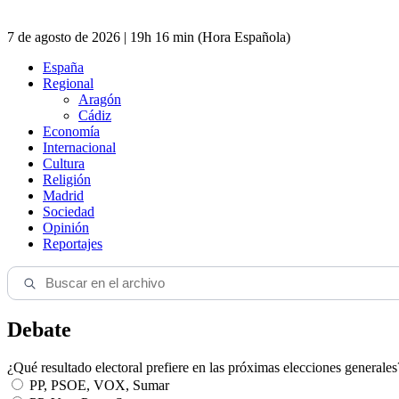
7 de agosto de 2026 | 19h 16 min (Hora Española)
España
Regional
Aragón
Cádiz
Economía
Internacional
Cultura
Religión
Madrid
Sociedad
Opinión
Reportajes
Debate
¿Qué resultado electoral prefiere en las próximas elecciones generales
PP, PSOE, VOX, Sumar