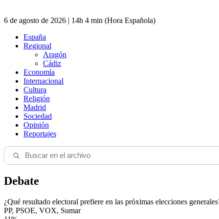
6 de agosto de 2026 | 14h 4 min (Hora Española)
España
Regional
Aragón
Cádiz
Economía
Internacional
Cultura
Religión
Madrid
Sociedad
Opinión
Reportajes
Debate
¿Qué resultado electoral prefiere en las próximas elecciones generales
PP, PSOE, VOX, Sumar