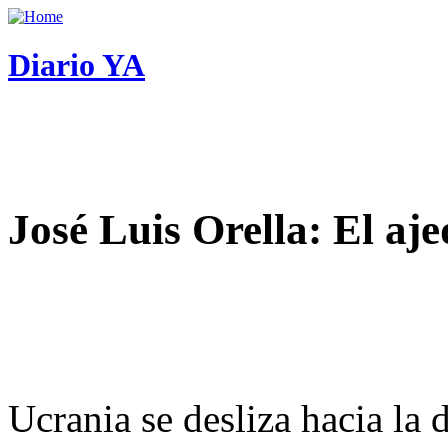
Diario YA
José Luis Orella: El aj
Ucrania se desliza hacia la 