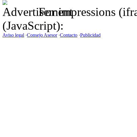
For impressions (if
(JavaScript):
Aviso legal
·
Consejo Asesor
·
Contacto
·
Publicidad