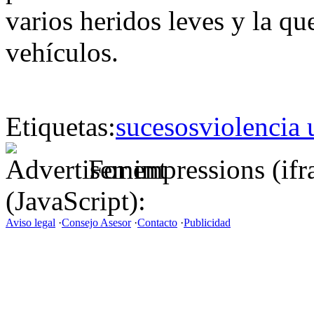
varios heridos leves y la q
vehículos.
Etiquetas:
sucesos
violencia 
For impressions (if
(JavaScript):
Aviso legal
·
Consejo Asesor
·
Contacto
·
Publicidad