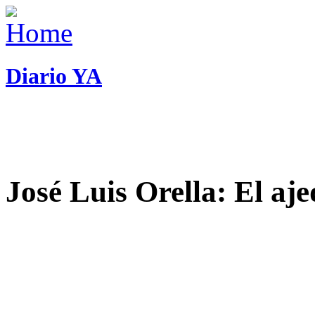
Diario YA
José Luis Orella: El aj