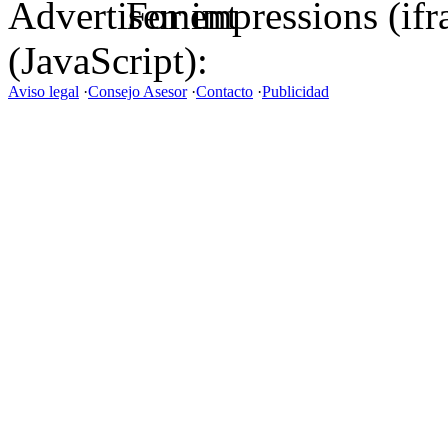
For impressions (if
(JavaScript):
Aviso legal
·
Consejo Asesor
·
Contacto
·
Publicidad