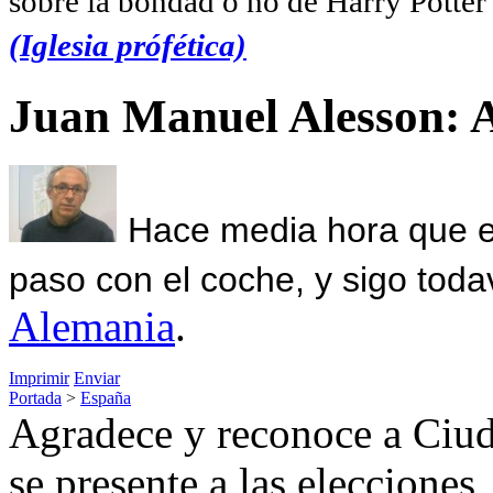
sobre la bondad o no de Harry Potter l
(Iglesia prófética)
Juan Manuel Alesson: 
Hace media hora que el
paso con el coche, y sigo toda
Alemania
.
Imprimir
Enviar
Portada
>
España
Agradece y reconoce a Ciud
se presente a las elecciones