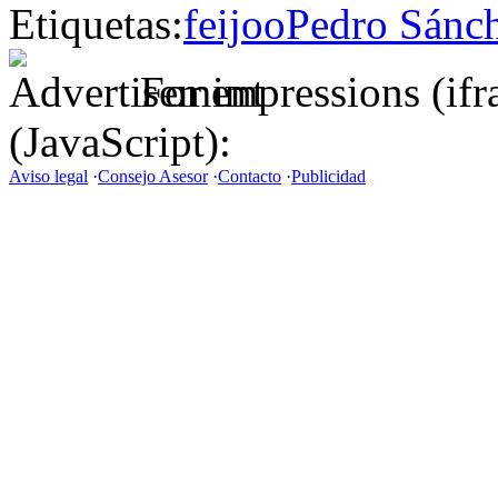
Etiquetas:
feijoo
Pedro Sánc
For impressions (if
(JavaScript):
Aviso legal
·
Consejo Asesor
·
Contacto
·
Publicidad