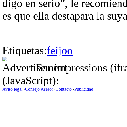
digo en serio”, le recomien
es que ella destapara la suy
Etiquetas:
feijoo
For impressions (if
(JavaScript):
Aviso legal
·
Consejo Asesor
·
Contacto
·
Publicidad