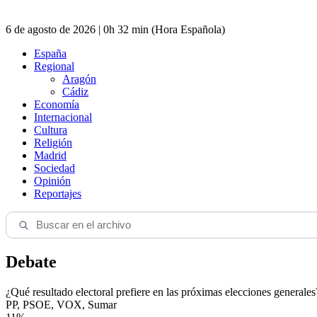
6 de agosto de 2026 | 0h 32 min (Hora Española)
España
Regional
Aragón
Cádiz
Economía
Internacional
Cultura
Religión
Madrid
Sociedad
Opinión
Reportajes
Debate
¿Qué resultado electoral prefiere en las próximas elecciones generales
PP, PSOE, VOX, Sumar