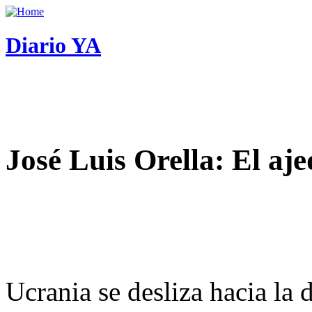
Diario YA
José Luis Orella: El aj
Ucrania se desliza hacia la 