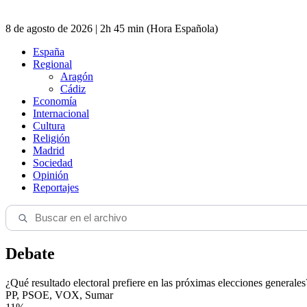
8 de agosto de 2026 | 2h 45 min (Hora Española)
España
Regional
Aragón
Cádiz
Economía
Internacional
Cultura
Religión
Madrid
Sociedad
Opinión
Reportajes
Debate
¿Qué resultado electoral prefiere en las próximas elecciones generales
PP, PSOE, VOX, Sumar