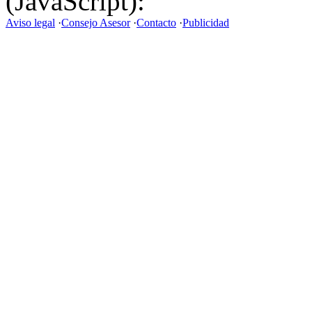
(JavaScript):
Aviso legal
·
Consejo Asesor
·
Contacto
·
Publicidad