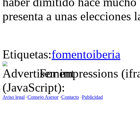
haber dimitido hace mucho 
presenta a unas elecciones l
Etiquetas:
fomento
iberia
For impressions (if
(JavaScript):
Aviso legal
·
Consejo Asesor
·
Contacto
·
Publicidad