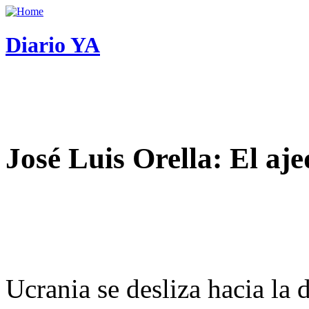
Diario YA
José Luis Orella: El aj
Ucrania se desliza hacia la 