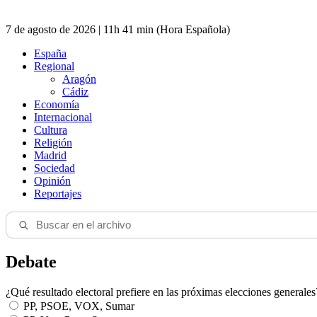
7 de agosto de 2026 | 11h 41 min (Hora Española)
España
Regional
Aragón
Cádiz
Economía
Internacional
Cultura
Religión
Madrid
Sociedad
Opinión
Reportajes
Debate
¿Qué resultado electoral prefiere en las próximas elecciones generales
PP, PSOE, VOX, Sumar